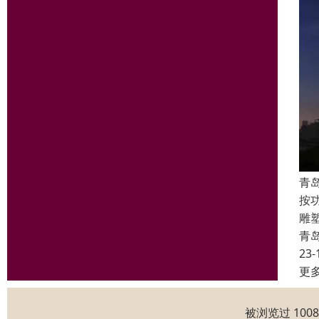
青
按
雕
青
23-
更
被浏览过 100