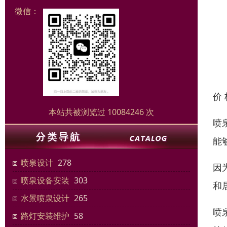
微信：
价
本站共被浏览过 10084246 次
喷
能
喷泉设计
278
因
喷泉设备安装
303
和
水景喷泉设计
265
喷
路灯安装维护
58