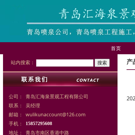
首页
产
站内搜索：
公司：
青岛汇海泉景观工程有限公司
20
联系：
吴经理
邮箱：
wulikunaccount@126.com
手机：
15857295608
地址：
青岛市南区香港中路