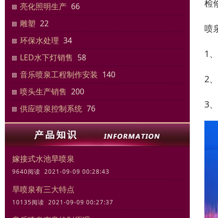
检
亮化照明生产
66
雕塑
22
喷
环保水处理
34
1
LED水下灯销售
58
音乐喷泉工程制作安装
140
2
喷头生产销售
200
3
供应喷泉控制系统
76
嫁接式水池旱喷泉
9640阅读 2021-09-09 00:28:43
旱喷泉有三大特点
10135阅读 2021-09-09 00:27:37