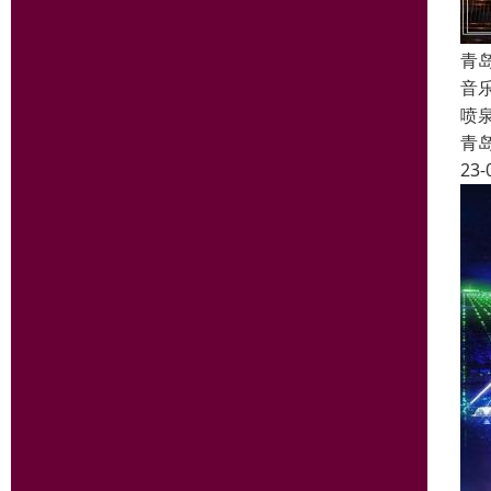
青
音
喷
青
23-