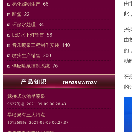
由
亮化照明生产
66
此
雕塑
22
环保水处理
34
摇
LED水下灯销售
58
由
音乐喷泉工程制作安装
140
的
喷头生产销售
200
动
供应喷泉控制系统
76
在
的
嫁接式水池旱喷泉
9627阅读 2021-09-09 00:28:43
旱喷泉有三大特点
10126阅读 2021-09-09 00:27:37