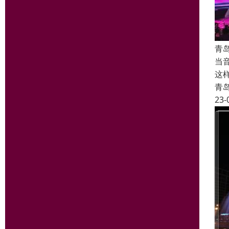
青
当
这
青
23-