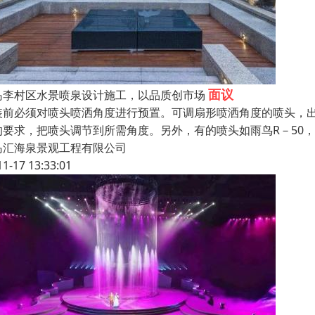
面议
岛李村区水景喷泉设计施工，以品质创市场
装前必须对喷头喷洒角度进行预置。可调扇形喷洒角度的喷头，出
的要求，把喷头调节到所需角度。另外，有的喷头如雨鸟R－50
岛汇海泉景观工程有限公司
11-17 13:33:01