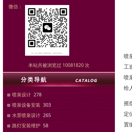
微信：
喷
本站共被浏览过 10081820 次
工
喷
给
喷泉设计
278
摇
喷泉设备安装
303
定
水景喷泉设计
265
置
路灯安装维护
58