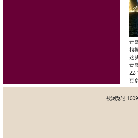
青
根
这
青
22-
更
被浏览过 100