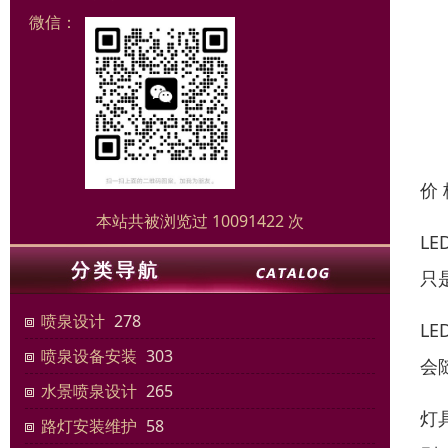
微信：
价
本站共被浏览过 10091422 次
L
只
喷泉设计
278
L
喷泉设备安装
303
会
水景喷泉设计
265
灯
路灯安装维护
58