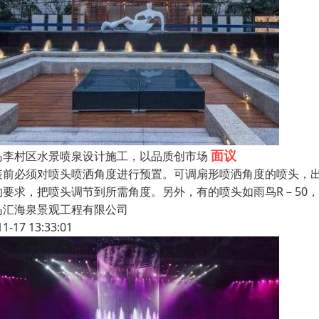
面议
岛李村区水景喷泉设计施工，以品质创市场
装前必须对喷头喷洒角度进行预置。可调扇形喷洒角度的喷头，出
的要求，把喷头调节到所需角度。另外，有的喷头如雨鸟R－50
岛汇海泉景观工程有限公司
11-17 13:33:01