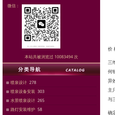
微信：
价
本站共被浏览过 10083494 次
三
何
异
喷泉设计
278
主
喷泉设备安装
303
与
水景喷泉设计
265
路灯安装维护
58
确