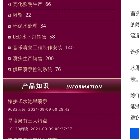
亮化照明生产
66
首
雕塑
22
的
环保水处理
34
流
LED水下灯销售
58
音乐喷泉工程制作安装
140
选
喷头生产销售
200
水
供应喷泉控制系统
76
素
除
嫁接式水池旱喷泉
能
9633阅读 2021-09-09 00:28:43
适
旱喷泉有三大特点
10129阅读 2021-09-09 00:27:37