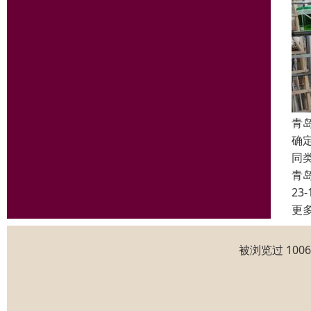
青
确
同
青
23-
更
被浏览过 100