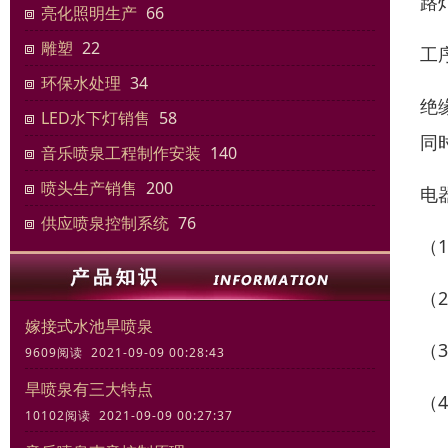
路
亮化照明生产
66
雕塑
22
工
环保水处理
34
绝
LED水下灯销售
58
同
音乐喷泉工程制作安装
140
喷头生产销售
200
电
供应喷泉控制系统
76
（
（
嫁接式水池旱喷泉
（
9609阅读 2021-09-09 00:28:43
旱喷泉有三大特点
（
10102阅读 2021-09-09 00:27:37