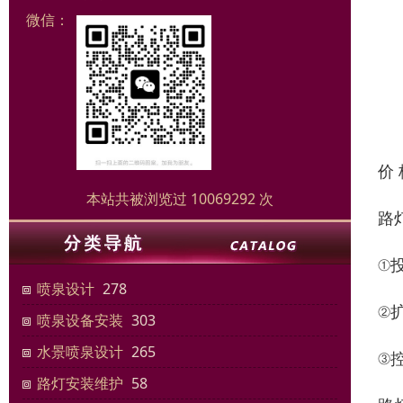
微信：
价
本站共被浏览过 10069292 次
路
①
喷泉设计
278
②
喷泉设备安装
303
水景喷泉设计
265
③
路灯安装维护
58